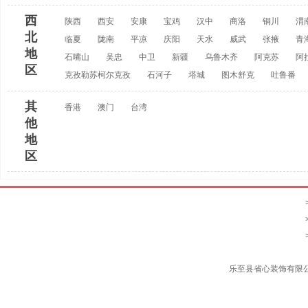
西
陕西
西安
安康
宝鸡
汉中
商洛
铜川
渭
北
临夏
陇南
平凉
庆阳
天水
威武
张掖
青
地
石嘴山
吴忠
中卫
新疆
乌鲁木齐
阿克苏
阿
区
克孜勒苏柯尔克孜
石河子
塔城
图木舒克
吐鲁番
其
香港
澳门
台湾
他
地
区
乐至县省心装饰有限