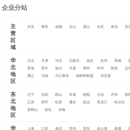
企业分站
主
乐至
雅安
成都
乐山
眉山
自贡
南充
宜
营
区
域
华
北京
天津
河北
石家庄
保定
沧州
承德
北
晋城
晋中
临汾
吕梁
朔州
忻州
阳泉
运
地
通辽
乌海
乌兰察布
锡林郭勒盟
兴安盟
区
东
辽宁
沈阳
鞍山
本溪
朝阳
大连
丹东
抚
北
辽源
四平
松原
通化
延边
黑龙江
哈尔滨
地
双鸭山
绥化
伊春
区
华
上海
江苏
南京
常州
淮安
连云港
南通