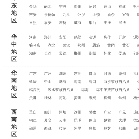
东
金华
丽水
宁波
衢州
绍兴
舟山
福建
抚
地
吉安
景德镇
九江
萍乡
上饶
新余
宜春
区
日照
泰安
潍坊
威海
烟台
枣庄
淄博
华
河南
郑州
安阳
鹤壁
济源
焦作
开封
漯
中
驻马店
湖北
武汉
鄂州
恩施
黄冈
黄石
地
湖南
长沙
常德
郴州
衡阳
怀化
娄底
邵
区
华
广东
广州
潮州
东莞
佛山
河源
惠州
江
南
肇庆
中山
珠海
海南
海口
白沙黎族自治县
地
临高县
陵水黎族自治县
琼海
琼中黎族苗族自治县
区
贵港
桂林
河池
贺州
来宾
柳州
钦州
梧
西
重庆
四川
阿坝
达州
甘孜
广安
广元
凉
南
铜仁
遵义
云南
昆明
保山
楚雄
大理
德
地
邵通
西藏
拉萨
阿里
昌都
林芝
那曲
日
区